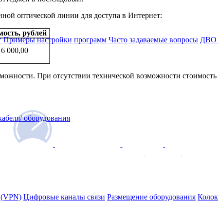
ной оптической линии для доступа в Интернет:
ость, рублей
г
Примеры настройки программ
Часто задаваемые вопросы
ДВО 
6 000,00
можности. При отсутствии технической возможности стоимость 
абеля/ оборудования
Задать вопрос
Тестировать скорость соединения
специалисту
 (VPN)
Цифровые каналы связи
Размещение оборудования
Колок