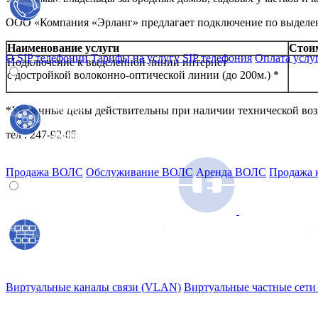
ООО «Компания «Эрланг» предлагает подключение по выделен
Наименование услуги
Стоим
О SIP телефонии
Тарифы на услугу SIP телефония
Оплата услу
Подключение к выделенной линии интернет
с достройкой волоконно-оптической линии (до 200м.) *
*Указанные цены действительны при наличии технической воз
тел . 247-92-05
Продажа ВОЛС
Обслуживание ВОЛС
Аренда ВОЛС
Продажа к
Отправить заявку на подключение
Виртуальные каналы связи (VLAN)
Виртуальные частные сети