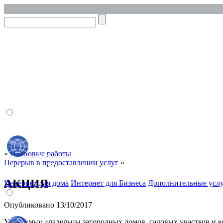
Личный кабинет
Онлайн оплата
«
Плановые работы
Перерыв в предоставлении услуг
»
АКЦИЯ
Интернет для дома
Интернет для Бизнеса
Дополнительные услу
Опубликовано
13/10/2017
Уважаемые владельцы загородных домов, садовых участков и к