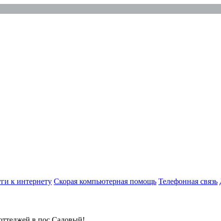
+7 (343) 372-72-01
г. Екатеринбург
ул. Народной Воли 19а, 7 этаж
ги к интернету
Скорая компьютерная помощь
Телефонная связь
оттеджей в пос.Садовый!