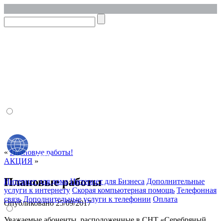
Личный кабинет
Онлайн оплата
«
Плановые работы!
АКЦИЯ
»
Плановые работы
Интернет для дома
Интернет для Бизнеса
Дополнительные
услуги к интернету
Скорая компьютерная помощь
Телефонная
связь
Дополнительные услуги к телефонии
Оплата
Опубликовано
25/09/2017
Уважаемые абоненты, расположенные в СНТ «Серебряный