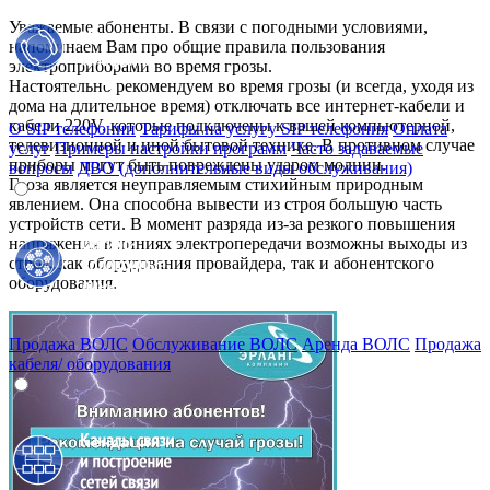
Уважаемые абоненты. В связи с погодными условиями,
напоминаем Вам про общие правила пользования
электроприборами во время грозы.
Настоятельно рекомендуем во время грозы (и всегда, уходя из
дома на длительное время) отключать все интернет-кабели и
кабели 220V, которые подключены к вашей компьютерной,
О SIP телефонии
Тарифы на услугу SIP телефония
Оплата
телевизионной и иной бытовой технике. В противном случае
услуг
Примеры настройки программ
Часто задаваемые
приборы могут быть повреждены ударом молнии.
вопросы
ДВО (дополнительные виды обслуживания)
Гроза является неуправляемым стихийным природным
явлением. Она способна вывести из строя большую часть
устройств сети. В момент разряда из-за резкого повышения
напряжения в линиях электропередачи возможны выходы из
строя, как оборудования провайдера, так и абонентского
оборудования.
Продажа ВОЛС
Обслуживание ВОЛС
Аренда ВОЛС
Продажа
кабеля/ оборудования