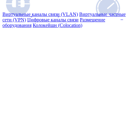
Виртуальные каналы связи (VLAN)
Виртуальные частные
Отправить заявку
Тестир
сети (VPN)
Цифровые каналы связи
Размещение
на подключение
оборудования
Колокейшн (Colocation)