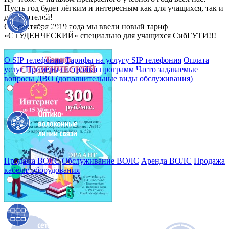
Пусть год будет лёгким и интересным как для учащихся, так и
для учителей!
С 1 сентября 2019 года мы ввели новый тариф
«СТУДЕНЧЕСКИЙ» специально для учащихся СибГУТИ!!!
О SIP телефонии
Тарифы на услугу SIP телефония
Оплата
услуг
Примеры настройки программ
Часто задаваемые
вопросы
ДВО (дополнительные виды обслуживания)
Продажа ВОЛС
Обслуживание ВОЛС
Аренда ВОЛС
Продажа
кабеля/ оборудования