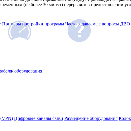
временным (не более 30 минут) перерывом в предоставлении усл
г
Примеры настройки программ
Часто задаваемые вопросы
ДВО 
Задать
Тестировать скорость соединения
вопрос специалисту
абеля/ оборудования
 (VPN)
Цифровые каналы связи
Размещение оборудования
Колок