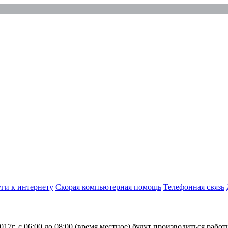
+7 (343) 372-72-01
г. Екатеринбург
ул. Народной Воли 19а, 7 этаж
ги к интернету
Скорая компьютерная помощь
Телефонная связь
17г. с 06:00 до 08:00 (время местное) будут производиться рабо