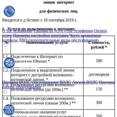
линии интернет
для физических лиц.
Вводится в действие с 16 сентября 2019 г.
1. Услуги по подключению к интернет.
О SIP телефонии
Тарифы на услугу SIP телефония
Оплата
услуг
Примеры настройки программ
Часто задаваемые
вопросы
ДВО (дополнительные виды обслуживания)
№
Наименование услуги
Стоимость,
рублей *
1.1.
Подключение к Интернет по
590
технологии Ethernet *
1.2.
Подключение к выделенной линии
договорная
интернет с достройкой волоконно-
оптической линии. *
Продажа ВОЛС
Обслуживание ВОЛС
Аренда ВОЛС
Продажа
1.3.
Пользование ресурсами волоконно-
кабеля/ оборудования
150
оптической линии (до 200м.) **
1.4.
Пользование ресурсами волоконно-
300
оптической линии (свыше 200м.) **
1.5.
Возобновление оказания услуг
500
(в случае, если абонент не пользовался