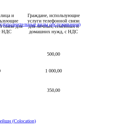
лица и
Граждане, использующие
льзующие
услуги телефонной связи
(дополнительные виды обслуживания)
й связи для
для личных, семейных и
c НДС
домашних нужд, с НДС
500,00
0
1 000,00
350,00
ейшн (Colocation)