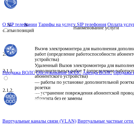
О SIP телефонии
Тарифы на услугу SIP телефония
Оплата услу
№
№
Наименование услуги
статьи
позиций
Вызов электромонтера для выполнения дополн
2.1.
работ (определение работоспособности абонент
устройства)
Удаленный Вызов электромонтера для выполне
2.1.1.
дополнительных работ * (определение работос
Продажа ВОЛС
Обслуживание ВОЛС
Аренда ВОЛС
Продажа к
абонентского устройства)
— работы по установке дополнительной розетки
розетки
2.1.2.
— устранение повреждения абонентской прово
абонента без ее замены
Виртуальные каналы связи (VLAN)
Виртуальные частные сети