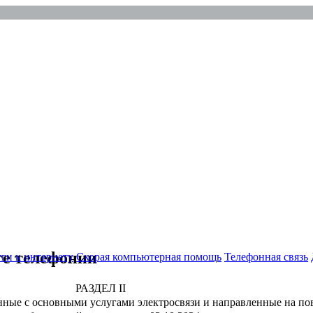
+7 (343) 372-72-01
г. Екатеринбург
ул. Народной Воли 19а, 7 этаж
ге телефонии
ги к интернету
Скорая компьютерная помощь
Телефонная связь
РАЗДЕЛ II
анные с основными услугами электросвязи и направленные на п