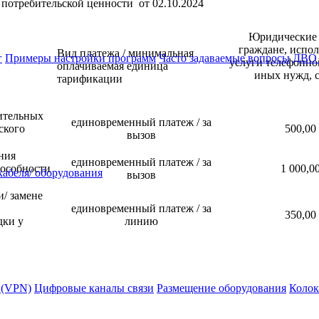
потребительской ценности от 02.10.2024
Юридические 
граждане, испо
Вид платежа / минимальная
г
Примеры настройки программ
Часто задаваемые вопросы
ДВО 
услуги телефонно
оплачиваемая единица
иных нужд, 
тарификации
ительных
единовременный платеж / за
ского
500,00
вызов
ния
единовременный платеж / за
пособности
1 000,0
абеля/ оборудования
вызов
/ замене
единовременный платеж / за
350,00
дки у
линию
 (VPN)
Цифровые каналы связи
Размещение оборудования
Колок