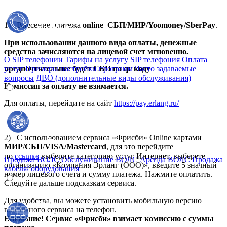
1) Внесение платежа
online
СБП
/
МИР/Yoomoney/SberPay
.
При использовании данного вида оплаты, денежные
средства зачисляются на лицевой счет мгновенно.
О SIP телефонии
Тарифы на услугу SIP телефония
Оплата
предпочтительнее будет СБП по qr коду
услуг
Примеры настройки программ
Часто задаваемые
вопросы
ДВО (дополнительные виды обслуживания)
Комиссия за оплату не взимается.
Для оплаты, перейдите на сайт
https://pay.erlang.ru/
2) С использованием сервиса «Фрисби» Online картами
МИР
/
СБП
/
VISA/Mastercard
, для это перейдите
по
ссылке
выберите категорию услуг Интернет, выберете
Продажа ВОЛС
Обслуживание ВОЛС
Аренда ВОЛС
Продажа
организацию «Компания Эрланг (ООО)», введите 5 значный
кабеля/ оборудования
номер лицевого счета и сумму платежа. Нажмите оплатить.
Следуйте дальше подсказкам сервиса.
Для удобства, вы можете установить мобильную версию
платежного сервиса на телефон.
Внимание! Сервис «Фрисби» взимает комиссию с суммы