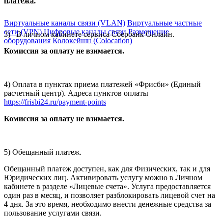
платежа.
Виртуальные каналы связи (VLAN)
Виртуальные частные
сети (VPN)
Цифровые каналы связи
Размещение
3) В личном кабинете сервиса Сбербанк Онлайн.
оборудования
Колокейшн (Colocation)
Комиссия за оплату не взимается.
4) Оплата в пунктах приема платежей «Фрисби» (Единый
расчетный центр). Адреса пунктов оплаты
https://frisbi24.ru/payment-points
Комиссия за оплату не взимается.
5) Обещанный платеж.
Обещанный платеж доступен, как для Физических, так и для
Юридических лиц. Активировать услугу можно в Личном
кабинете в разделе «Лицевые счета». Услуга предоставляется
один раз в месяц, и позволяет разблокировать лицевой счет на
4 дня. За это время, необходимо внести денежные средства за
пользование услугами связи.