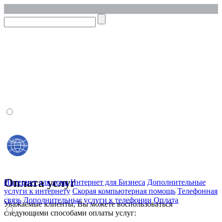
Личный кабинет
Онлайн оплата
Оплата услуг
Интернет для дома
Интернет для Бизнеса
Дополнительные
услуги к интернету
Скорая компьютерная помощь
Телефонная
связь
Дополнительные услуги к телефонии
Оплата
Уважаемые клиенты, Вы можете воспользоваться
следующими способами оплаты услуг: